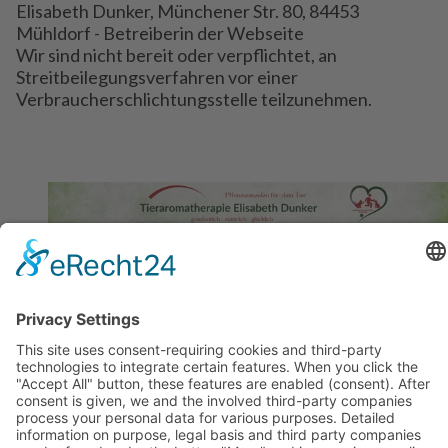
Elisabeth Dunker, Münchener Str. 80, 84453
Mühldorf - Betreiberin der Webseite
Wir sind nicht bereit oder verpflichtet, an
Streitbeilegungsverfahren vor einer
Verbraucherschlichtungsstelle teilzunehmen.
Münchener Str. 80
84453 Mühldorf
Tel.: 08631/1673560
Handy: 0176 - 41100816
Email:
info@living-oils.de